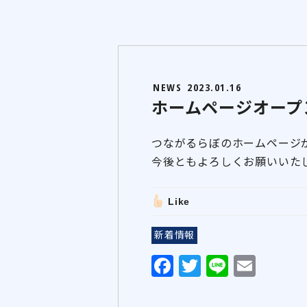
NEWS
2023.01.16
ホームページオープ
つながるらぼのホームページ
今後ともよろしくお願いいた
Like
新着情報
F
T
Li
E
a
w
n
m